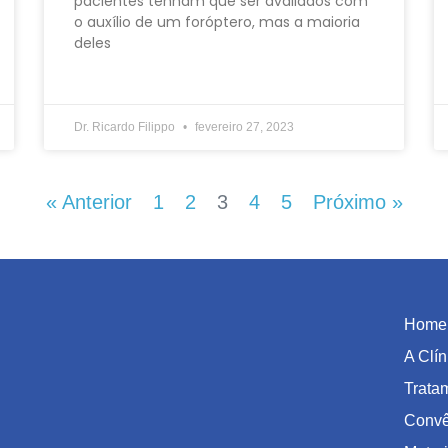
pacientes tenham que ser avaliados com
o auxílio de um foróptero, mas a maioria
deles
Dr. Ricardo Filippo
fevereiro 27, 2023
« Anterior
1
2
3
4
5
Próximo »
Home
A Clín
Trata
Convê