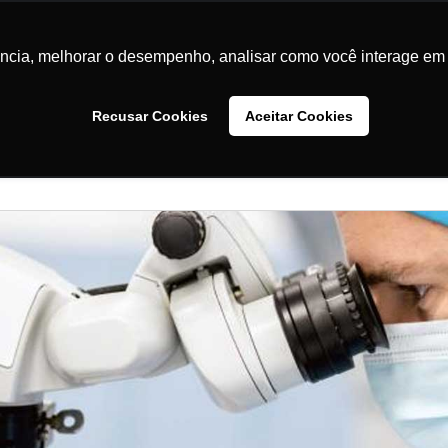
ande - Rio de Janeiro - RJ
relacionamento@coioftalmologia.
ência, melhorar o desempenho, analisar como você interage em 
Tratamentos e Especialidades
Convênios
Material
Recusar Cookies
Aceitar Cookies
Contato