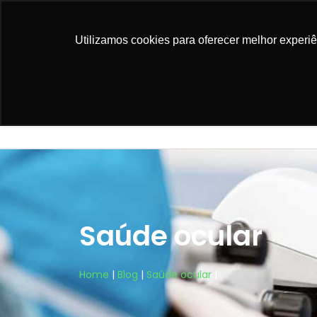
Rua Campo Grande, 1014 | Sala 416 Campo Gr
Utilizamos cookies para oferecer melhor experi
Home
A Clínica
Saúde ocular
Home
|
Blog
|
Saúde ocular
|