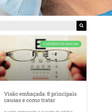
CUIDADOS DO DIA A DIA
Visão embaçada: 8 principais
causas e como tratar
A visão embaçada é a perda de nitidez