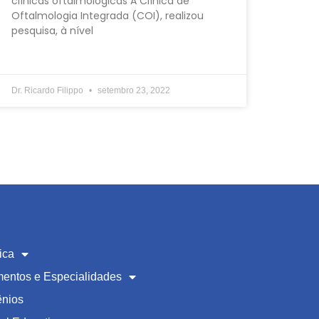
clínicas oftalmológicas A Clínica de
Oftalmologia Integrada (COI), realizou
pesquisa, à nível
Dr. Ricardo Filippo
setembro 23, 2022
ica
mentos e Especialidades
nios