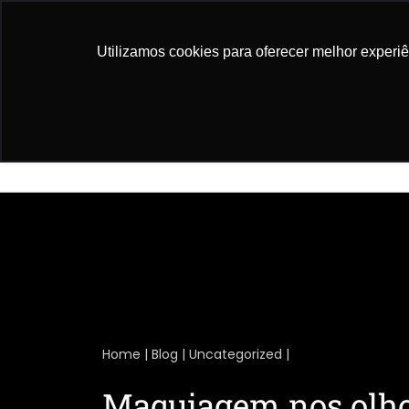
Rua Campo Grande, 1014 | Sala 416 Campo Gr
Utilizamos cookies para oferecer melhor experi
Home
A Clínica
Home
|
Blog
|
Uncategorized
|
Maquiagem nos olho