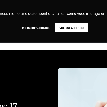
ande - Rio de Janeiro - RJ
relacionamento@coioftalmologia.
ência, melhorar o desempenho, analisar como você interage em 
Tratamentos e Especialidades
Convênios
Material
Recusar Cookies
Aceitar Cookies
Contato
s: 17