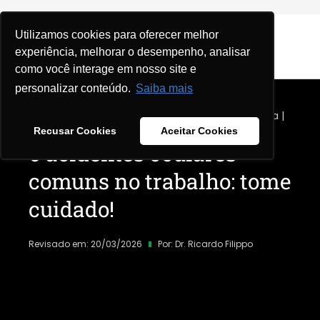
Utilizamos cookies para oferecer melhor
experiência, melhorar o desempenho, analisar
como você interage em nosso site e
personalizar conteúdo.
Saiba mais
Home
|
Blog
|
Saúde ocular
|
Cuidados do dia a dia
|
Recusar Cookies
Aceitar Cookies
6 acidentes oculares
comuns no trabalho: tome
cuidado!
Revisado em: 20/03/2026
Por:
Dr. Ricardo Filippo