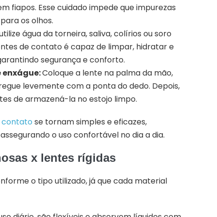
em fiapos. Esse cuidado impede que impurezas
para os olhos.
tilize água da torneira, saliva, colírios ou soro
entes de contato é capaz de limpar, hidratar e
garantindo segurança e conforto.
e enxágue:
Coloque a lente na palma da mão,
fregue levemente com a ponta do dedo. Depois,
es de armazená-la no estojo limpo.
 contato
se tornam simples e eficazes,
assegurando o uso confortável no dia a dia.
osas x lentes rígidas
nforme o tipo utilizado, já que cada material
so diário, são flexíveis e absorvem líquidos com