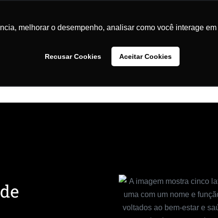
ande - Rio de Janeiro - RJ
relacionamento@coioftalmologia.
ência, melhorar o desempenho, analisar como você interage em 
Tratamentos e Especialidades
Convênios
Material
Recusar Cookies
Aceitar Cookies
Contato
 de