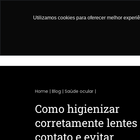
Rua Campo Grande, 1014 | Sala 416 Campo Gr
Utilizamos cookies para oferecer melhor experi
Home
A Clínica
Home
|
Blog
|
Saúde ocular
|
Como higienizar
corretamente lentes
contato e evitar