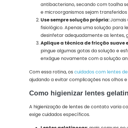
antibacteriano, secando com toalha s
e microorganismos sejam transferidos 
Use sempre solução própria:
Jamais u
fisiológico. Apenas uma solução para l
desinfetar adequadamente as lentes, 
Aplique a técnica de fricção suave 
pingue algumas gotas da solução e es
enxágue novamente com a solução ant
Com essa rotina, os
cuidados com lentes de
ajudando a evitar complicações nos olhos e 
Como higienizar lentes gelatin
A higienização de lentes de contato varia co
exige cuidados específicos.
Lentes gelatinosas
: mais comuns no u